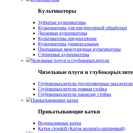
Культиваторы
Зубчатые культиваторы
Культиваторы для предпосевной обработки
Дисковые культиваторы
Культиваторы предпосевные
Культиваторы универсальные
Пропашные междурядные культиваторы
Стерневые культиваторы
Чизельные плуги и глубокорыхлители
Чизельные плуги и глубокорыхлит
Глубокорыхлители (подпочвенные рыхлители
Глубокорыхлители прямая стойка
Глубокорыхлители параплау стойка
Прикатывающие катки
Прикатывающие катки
Водоналивные катки
Катки crosskill (Каток кольчато-шпоровый)