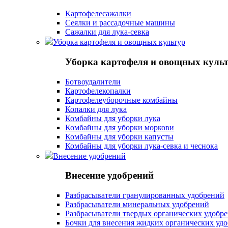
Картофелесажалки
Сеялки и рассадочные машины
Сажалки для лука-севка
Уборка картофеля и овощных культур
Уборка картофеля и овощных куль
Ботвоудалители
Картофелекопалки
Картофелеуборочные комбайны
Копалки для лука
Комбайны для уборки лука
Комбайны для уборки моркови
Комбайны для уборки капусты
Комбайны для уборки лука-севка и чеснока
Внесение удобрений
Внесение удобрений
Разбрасыватели гранулированных удобрений
Разбрасыватели минеральных удобрений
Разбрасыватели твердых органических удобр
Бочки для внесения жидких органических уд