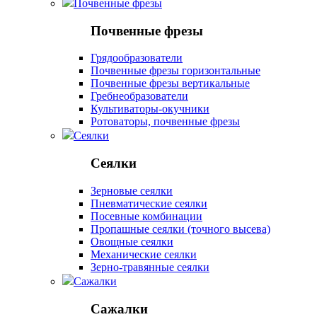
Почвенные фрезы
Почвенные фрезы
Грядообразователи
Почвенные фрезы горизонтальные
Почвенные фрезы вертикальные
Гребнеобразователи
Культиваторы-окучники
Ротоваторы, почвенные фрезы
Сеялки
Сеялки
Зерновые сеялки
Пневматические сеялки
Посевные комбинации
Пропашные сеялки (точного высева)
Овощные сеялки
Механические сеялки
Зерно-травянные сеялки
Сажалки
Сажалки