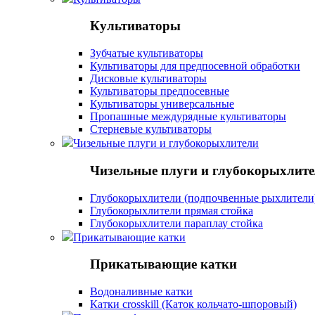
Культиваторы
Зубчатые культиваторы
Культиваторы для предпосевной обработки
Дисковые культиваторы
Культиваторы предпосевные
Культиваторы универсальные
Пропашные междурядные культиваторы
Стерневые культиваторы
Чизельные плуги и глубокорыхлители
Чизельные плуги и глубокорыхлит
Глубокорыхлители (подпочвенные рыхлители
Глубокорыхлители прямая стойка
Глубокорыхлители параплау стойка
Прикатывающие катки
Прикатывающие катки
Водоналивные катки
Катки crosskill (Каток кольчато-шпоровый)