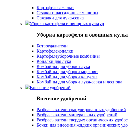
Картофелесажалки
Сеялки и рассадочные машины
Сажалки для лука-севка
Уборка картофеля и овощных культур
Уборка картофеля и овощных куль
Ботвоудалители
Картофелекопалки
Картофелеуборочные комбайны
Копалки для лука
Комбайны для уборки лука
Комбайны для уборки моркови
Комбайны для уборки капусты
Комбайны для уборки лука-севка и чеснока
Внесение удобрений
Внесение удобрений
Разбрасыватели гранулированных удобрений
Разбрасыватели минеральных удобрений
Разбрасыватели твердых органических удобр
Бочки для внесения жидких органических уд