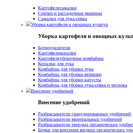
Картофелесажалки
Сеялки и рассадочные машины
Сажалки для лука-севка
Уборка картофеля и овощных культур
Уборка картофеля и овощных куль
Ботвоудалители
Картофелекопалки
Картофелеуборочные комбайны
Копалки для лука
Комбайны для уборки лука
Комбайны для уборки моркови
Комбайны для уборки капусты
Комбайны для уборки лука-севка и чеснока
Внесение удобрений
Внесение удобрений
Разбрасыватели гранулированных удобрений
Разбрасыватели минеральных удобрений
Разбрасыватели твердых органических удобр
Бочки для внесения жидких органических уд