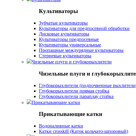
Культиваторы
Зубчатые культиваторы
Культиваторы для предпосевной обработки
Дисковые культиваторы
Культиваторы предпосевные
Культиваторы универсальные
Пропашные междурядные культиваторы
Стерневые культиваторы
Чизельные плуги и глубокорыхлители
Чизельные плуги и глубокорыхлит
Глубокорыхлители (подпочвенные рыхлители
Глубокорыхлители прямая стойка
Глубокорыхлители параплау стойка
Прикатывающие катки
Прикатывающие катки
Водоналивные катки
Катки crosskill (Каток кольчато-шпоровый)