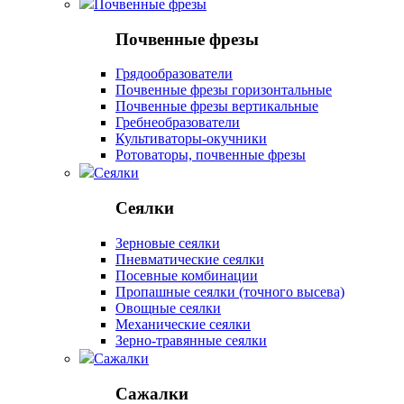
Почвенные фрезы
Почвенные фрезы
Грядообразователи
Почвенные фрезы горизонтальные
Почвенные фрезы вертикальные
Гребнеобразователи
Культиваторы-окучники
Ротоваторы, почвенные фрезы
Сеялки
Сеялки
Зерновые сеялки
Пневматические сеялки
Посевные комбинации
Пропашные сеялки (точного высева)
Овощные сеялки
Механические сеялки
Зерно-травянные сеялки
Сажалки
Сажалки