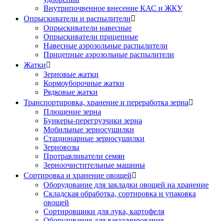
Внутрипочвенное внесение КАС и ЖКУ
Опрыскиватели и распылители

Опрыскиватели навесные
Опрыскиватели прицепные
Навесные аэрозольные распылители
Прицепные аэрозольные распылители
Жатки

Зерновые жатки
Кормоуборочные жатки
Рядковые жатки
Транспортировка, хранение и переработка зерна

Плющение зерна
Бункеры-перегрузчики зерна
Мобильные зерносушилки
Стационарные зерносушилки
Зерновозы
Протравливатели семян
Зерноочистительные машины
Сортировка и хранение овощей

Оборудование для закладки овощей на хранение
Складская обработка, сортировка и упаковка
овощей
Сортировщики для лука, картофеля
Оборудование для вакуумирования