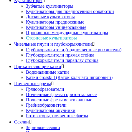
Культиваторы

Зубчатые культиваторы
Культиваторы для предпосевной обработки
Дисковые культиваторы
Культиваторы предпосевные
Культиваторы универсальные
Пропашные междурядные культиваторы
Стерневые культиваторы
Чизельные плуги и глубокорыхлители

Глубокорыхлители (подпочвенные рыхлители)
Глубокорыхлители прямая стойка
Глубокорыхлители параплау стойка
Прикатывающие катки

Водоналивные катки
Катки crosskill (Каток кольчато-шпоровый)
Почвенные фрезы

Грядообразователи
Почвенные фрезы горизонтальные
Почвенные фрезы вертикальные
Гребнеобразователи
Культиваторы-окучники
Ротоваторы, почвенные фрезы
Сеялки

Зерновые сеялки