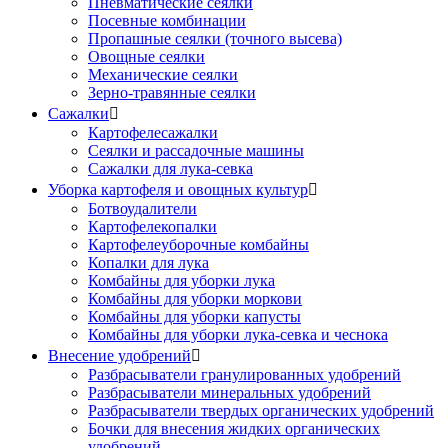
Пневматические сеялки
Посевные комбинации
Пропашные сеялки (точного высева)
Овощные сеялки
Механические сеялки
Зерно-травянные сеялки
Сажалки

Картофелесажалки
Сеялки и рассадочные машины
Сажалки для лука-севка
Уборка картофеля и овощных культур

Ботвоудалители
Картофелекопалки
Картофелеуборочные комбайны
Копалки для лука
Комбайны для уборки лука
Комбайны для уборки моркови
Комбайны для уборки капусты
Комбайны для уборки лука-севка и чеснока
Внесение удобрений

Разбрасыватели гранулированных удобрений
Разбрасыватели минеральных удобрений
Разбрасыватели твердых органических удобрений
Бочки для внесения жидких органических
удобрений