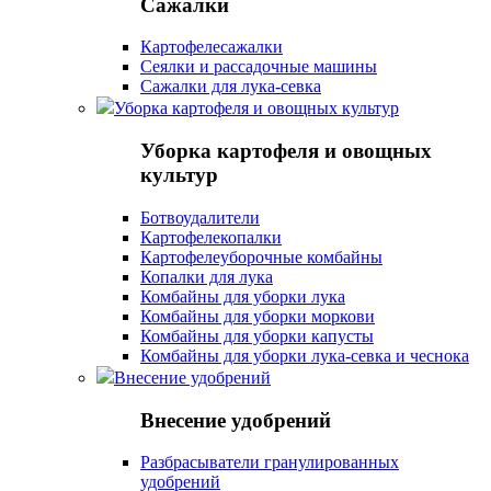
Сажалки
Картофелесажалки
Сеялки и рассадочные машины
Сажалки для лука-севка
Уборка картофеля и овощных культур
Уборка картофеля и овощных
культур
Ботвоудалители
Картофелекопалки
Картофелеуборочные комбайны
Копалки для лука
Комбайны для уборки лука
Комбайны для уборки моркови
Комбайны для уборки капусты
Комбайны для уборки лука-севка и чеснока
Внесение удобрений
Внесение удобрений
Разбрасыватели гранулированных
удобрений