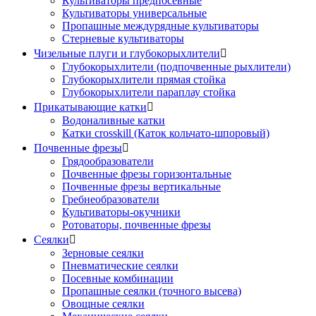
Культиваторы предпосевные
Культиваторы универсальные
Пропашные междурядные культиваторы
Стерневые культиваторы
Чизельные плуги и глубокорыхлители

Глубокорыхлители (подпочвенные рыхлители)
Глубокорыхлители прямая стойка
Глубокорыхлители параплау стойка
Прикатывающие катки

Водоналивные катки
Катки crosskill (Каток кольчато-шпоровый)
Почвенные фрезы

Грядообразователи
Почвенные фрезы горизонтальные
Почвенные фрезы вертикальные
Гребнеобразователи
Культиваторы-окучники
Ротоваторы, почвенные фрезы
Сеялки

Зерновые сеялки
Пневматические сеялки
Посевные комбинации
Пропашные сеялки (точного высева)
Овощные сеялки