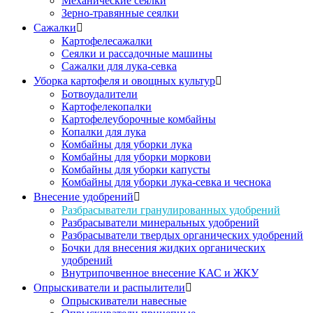
Механические сеялки
Зерно-травянные сеялки
Сажалки

Картофелесажалки
Сеялки и рассадочные машины
Сажалки для лука-севка
Уборка картофеля и овощных культур

Ботвоудалители
Картофелекопалки
Картофелеуборочные комбайны
Копалки для лука
Комбайны для уборки лука
Комбайны для уборки моркови
Комбайны для уборки капусты
Комбайны для уборки лука-севка и чеснока
Внесение удобрений

Разбрасыватели гранулированных удобрений
Разбрасыватели минеральных удобрений
Разбрасыватели твердых органических удобрений
Бочки для внесения жидких органических
удобрений
Внутрипочвенное внесение КАС и ЖКУ
Опрыскиватели и распылители

Опрыскиватели навесные