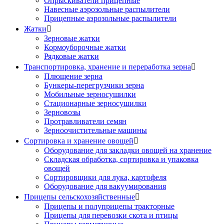
Опрыскиватели прицепные
Навесные аэрозольные распылители
Прицепные аэрозольные распылители
Жатки

Зерновые жатки
Кормоуборочные жатки
Рядковые жатки
Транспортировка, хранение и переработка зерна

Плющение зерна
Бункеры-перегрузчики зерна
Мобильные зерносушилки
Стационарные зерносушилки
Зерновозы
Протравливатели семян
Зерноочистительные машины
Сортировка и хранение овощей

Оборудование для закладки овощей на хранение
Складская обработка, сортировка и упаковка
овощей
Сортировщики для лука, картофеля
Оборудование для вакуумирования
Прицепы сельскохозяйственные

Прицепы и полуприцепы тракторные
Прицепы для перевозки скота и птицы