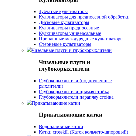
Зубчатые культиваторы
Культиваторы для предпосевной обработки
Дисковые культиваторы
Культиваторы предпосевные
Культиваторы универсальные
Пропашные междурядные культиваторы
Стерневые культиваторы
Чизельные плуги и глубокорыхлители
Чизельные плуги и
глубокорыхлители
Глубокорыхлители (подпочвенные
рыхлители)
Глубокорыхлители прямая стойка
Глубокорыхлители параплау стойка
Прикатывающие катки
Прикатывающие катки
Водоналивные катки
Катки crosskill (Каток кольчато-шпоровый)