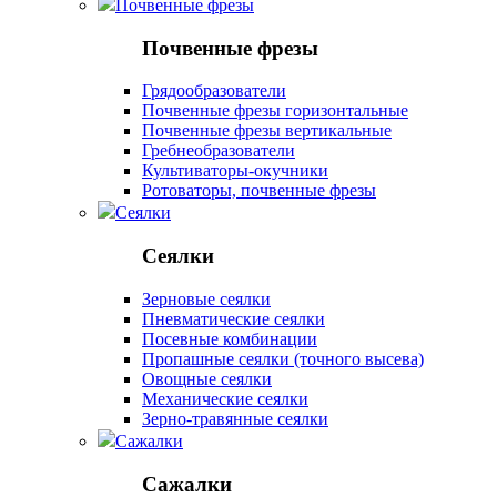
Почвенные фрезы
Почвенные фрезы
Грядообразователи
Почвенные фрезы горизонтальные
Почвенные фрезы вертикальные
Гребнеобразователи
Культиваторы-окучники
Ротоваторы, почвенные фрезы
Сеялки
Сеялки
Зерновые сеялки
Пневматические сеялки
Посевные комбинации
Пропашные сеялки (точного высева)
Овощные сеялки
Механические сеялки
Зерно-травянные сеялки
Сажалки
Сажалки