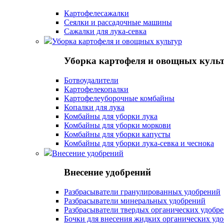
Картофелесажалки
Сеялки и рассадочные машины
Сажалки для лука-севка
Уборка картофеля и овощных культур
Уборка картофеля и овощных куль
Ботвоудалители
Картофелекопалки
Картофелеуборочные комбайны
Копалки для лука
Комбайны для уборки лука
Комбайны для уборки моркови
Комбайны для уборки капусты
Комбайны для уборки лука-севка и чеснока
Внесение удобрений
Внесение удобрений
Разбрасыватели гранулированных удобрений
Разбрасыватели минеральных удобрений
Разбрасыватели твердых органических удобр
Бочки для внесения жидких органических уд