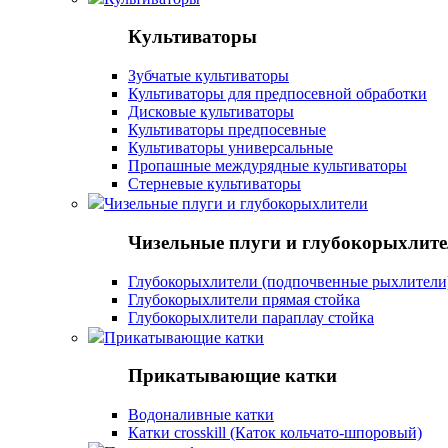
Культиваторы
Зубчатые культиваторы
Культиваторы для предпосевной обработки
Дисковые культиваторы
Культиваторы предпосевные
Культиваторы универсальные
Пропашные междурядные культиваторы
Стерневые культиваторы
Чизельные плуги и глубокорыхлители
Чизельные плуги и глубокорыхлит
Глубокорыхлители (подпочвенные рыхлители
Глубокорыхлители прямая стойка
Глубокорыхлители параплау стойка
Прикатывающие катки
Прикатывающие катки
Водоналивные катки
Катки crosskill (Каток кольчато-шпоровый)