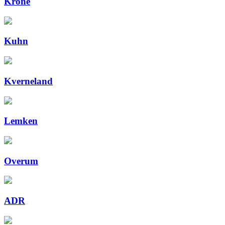
Krone
Kuhn
Kverneland
Lemken
Overum
ADR