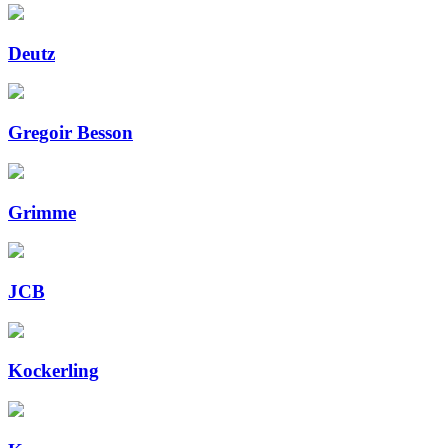
Deutz
Gregoir Besson
Grimme
JCB
Kockerling