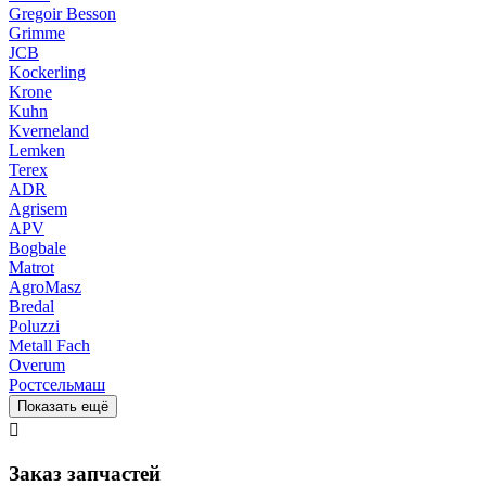
Gregoir Besson
Grimme
JCB
Kockerling
Krone
Kuhn
Kverneland
Lemken
Terex
ADR
Agrisem
APV
Bogbale
Matrot
AgroMasz
Bredal
Poluzzi
Metall Fach
Overum
Ростсельмаш
Показать ещё

Заказ запчастей