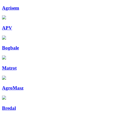
Agrisem
APV
Bogbale
Matrot
AgroMasz
Bredal